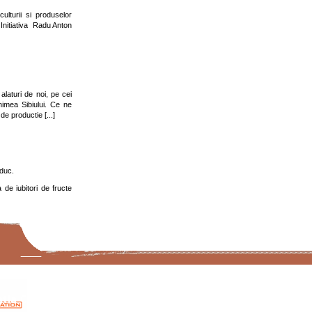
lturii si produselor
e Initiativa Radu Anton
alaturi de noi, pe cei
nimea Sibiului. Ce ne
e productie [...]
oduc.
de iubitori de fructe