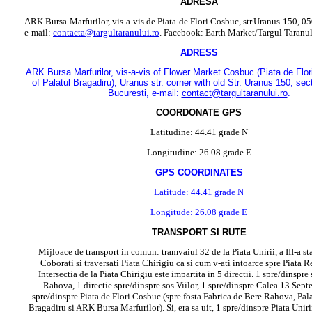
ADRESA
ARK Bursa Marfurilor, vis-a-vis de Piata de Flori Cosbuc, str.Uranus 150, 0
e-mail:
contacta@targultaranului.ro
. Facebook: Earth Market/Targul Taranul
ADRESS
ARK Bursa Marfurilor, vis-a-vis of Flower Market Cosbuc (Piata de Flor
of Palatul Bragadiru), Uranus str. corner with old Str. Uranus 150, sec
Bucuresti, e-mail:
contact@targultaranului.ro
.
COORDONATE GPS
Latitudine: 44.41 grade N
Longitudine: 26.08 grade E
GPS COORDINATES
Latitude: 44.41 grade N
Longitude: 26.08 grade E
TRANSPORT SI RUTE
Mijloace de transport in comun: tramvaiul 32 de la Piata Unirii, a III-a st
Coborati si traversati Piata Chirigiu ca si cum v-ati intoarce spre Piata 
Intersectia de la Piata Chirigiu este impartita in 5 directii. 1 spre/dinspre 
Rahova, 1 directie spre/dinspre sos.Viilor, 1 spre/dinspre Calea 13 Septe
spre/dinspre Piata de Flori Cosbuc (spre fosta Fabrica de Bere Rahova, Pal
Bragadiru si ARK Bursa Marfurilor). Si, era sa uit, 1 spre/dinspre Piata Unir