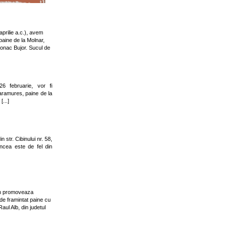
 aprilie a.c.), avem
paine de la Molnar,
zonac Bujor. Sucul de
6 februarie, vor fi
 Maramures, paine de la
...]
 str. Cibinului nr. 58,
ncea este de fel din
an promoveaza
 de framintat paine cu
aul Alb, din judetul