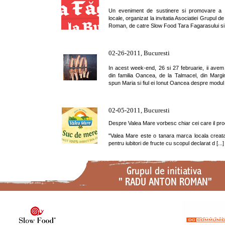
Un eveniment de sustinere si promovare a cu
locale, organizat la invitatia Asociatiei Grupul d
Roman, de catre Slow Food Tara Fagarasului si
02-26-2011, Bucuresti
In acest week-end, 26 si 27 februarie, ii avem 
din familia Oancea, de la Talmacel, din Margi
spun Maria si fiul ei Ionut Oancea despre modul d
02-05-2011, Bucuresti
Despre Valea Mare vorbesc chiar cei care il pr
"Valea Mare este o tanara marca locala creata 
pentru iubitori de fructe cu scopul declarat d [...]