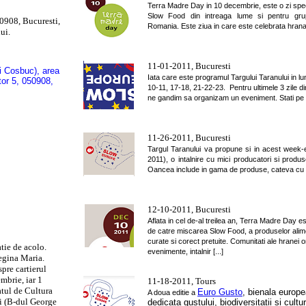
Terra Madre Day in 10 decembrie, este o zi spe
Slow Food din intreaga lume si pentru gru
50908, Bucuresti,
Romania. Este ziua in care este celebrata hrana, 
ui.
11-01-2011, Bucuresti
i Cosbuc), area
Iata care este programul Targului Taranului in l
tor 5, 050908,
10-11, 17-18, 21-22-23. Pentru ultimele 3 zile di
ne gandim sa organizam un eveniment. Stati pe re
11-26-2011, Bucuresti
Targul Taranului va propune si in acest week-
2011), o intalnire cu mici producatori si produse
Oancea include in gama de produse, cateva cu [
12-10-2011, Bucuresti
Aflata in cel de-al treilea an, Terra Madre Day e
de catre miscarea Slow Food, a produselor alim
curate si corect pretuite. Comunitati ale hranei
atie de acolo.
evenimente, intalnir [...]
Regina Maria.
spre cartierul
mbrie, iar 1
11-18-2011, Tours
atul de Cultura
Euro Gusto
, bienala europ
A doua editie a
ii (B-dul George
dedicata gustului, biodiversitatii si cultur