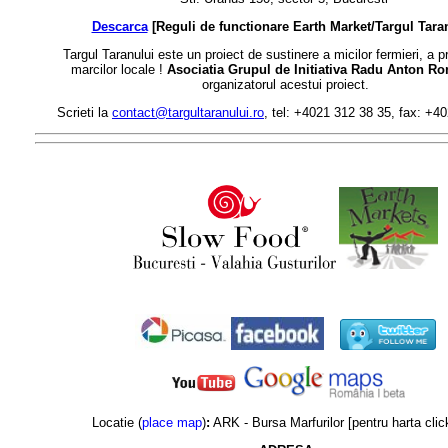
Descarca
[Reguli de functionare Earth Market/Targul Tara
Targul Taranului este un proiect de sustinere a micilor fermieri, a p
marcilor locale !
Asociatia Grupul de Initiativa Radu Anton R
organizatorul acestui proiect.
Scrieti la
contact@targultaranului.ro
, tel: +4021 312 38 35, fax: +
Locatie (
place map
)
:
ARK - Bursa Marfurilor
[pentru harta cli