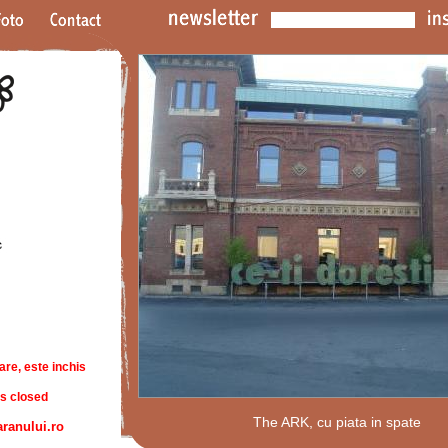
are, este inchis
is closed
The ARK, cu piata in spate
aranului.ro