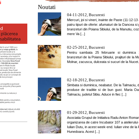
i
Noutati
04-11-2012, Bucuresti
Miercuri, joi si vineri, inainte de Paste (11-12-13
patru tipuri de oferte: afumaturi de la Oancea si 
branzeturi din Poiana Sibiului, de la Manutiu, co
mere Va [...]
02-25-2012, Bucuresti
Pentru sambata 25 februarie si duminica 2
branzeturi de la Poiana Sibiului, prajituri de la
Molnar, zacusca, dulceata si sucuri de la Nucet. [
02-18-2012, Bucuresti
Simbata si duminica, neabatut. De la Talmaciu, din
produse de traditie si de bun gust. Maria Oa
Talmaciu, judetul Sibiu. Aduce in fiec [...]
01-29-2012, Bucuresti
Asociatia Grupul de Initiativa Radu Anton Rom
organizarea de catre Incubator 107 a atelierului
Iulian Dutu, in acest week-end. Iulian vine de la R
Hunedoara. Acest [...]