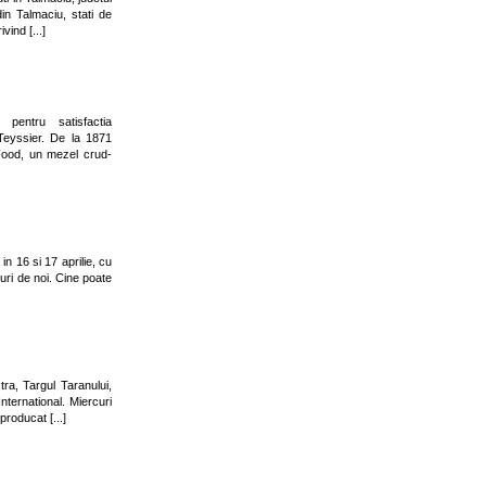
din Talmaciu, stati de
vind [...]
pentru satisfactia
Teyssier. De la 1871
 Food, un mezel crud-
n 16 si 17 aprilie, cu
aturi de noi. Cine poate
ra, Targul Taranului,
ternational. Miercuri
producat [...]