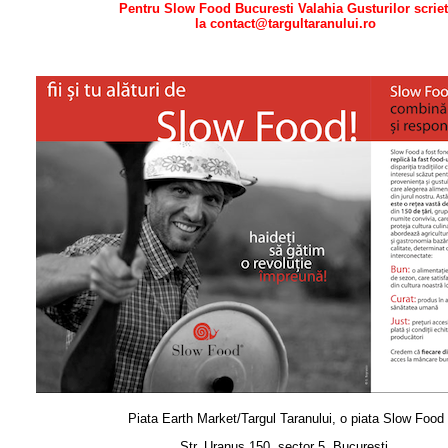
Pentru Slow Food Bucuresti Valahia Gusturilor scriet
la
contact@targultaranului.ro
Piata Earth Market/Targul Taranului, o piata Slow Food
Str. Uranus 150, sector 5, Bucuresti