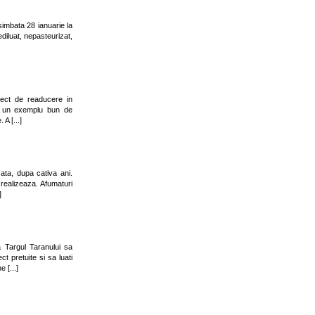
imbata 28 ianuarie la
diluat, nepasteurizat,
iect de readucere in
it un exemplu bun de
A [...]
ata, dupa cativa ani.
realizeaza. Afumaturi
]
Targul Taranului sa
t pretuite si sa luati
 [...]