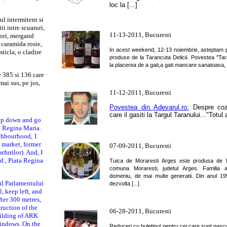
loc la [...]
ul intermitent si
ti intre scuaruri,
11-13-2011, Bucuresti
lori, mergand
 caramida rosie,
In acest weekend, 12-13 noiembrie, asteptam pe
sticla, o cladire
produse de la Tarancuta Delicii. Povestea ''Tar
la placerea de a gati,a gati mancare sanatoasa, tr
e 385 si 136 care
mai sus, pe jos,
11-12-2011, Bucuresti
Povestea din Adevarul.ro:
Despre coz
care il gasiti la Targul Taranului..."Totul a
Step down and go
a Regina Maria.
ighbourhood, 1
 market, former
07-09-2011, Bucuresti
furilor). And, I
d., Piata Regina
Tuica de Moraresti Arges este produsa de f
comuna Moraresti, judetul Arges. Familia a
domeniu, de mai multe generatii. Din anul 19
tul Parlamentului
dezvolta [...]
, keep left, and
ter 300 metres,
truction of the
06-28-2011, Bucuresti
ilding of ARK
windows. On the
Reduceri cu buletinul pentru cei care sunt nascut