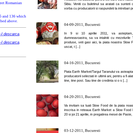
 meet Romanian
Sibiu. Veniti cu buletinul sa aratati ca sunteti 
vorba cu producatorii si raspundeti la intrebari pri
385 and 136 which
ribed above.
04-09-2011, Bucuresti
In 9 si 10 aprilie 2011, va asteptam, 
a-l descarca
.
dumneavoastra, sa va intalniti cu mezelurile 
a-l descarca
.
produse, veti gasi aici, la piata noastra Slow
uscat, t [...]
04-16-2011, Bucuresti
Piata Earth Market/Targul Taranului va asteapta i
producatorii selectati in ultimii ani, pentru a fi al
tine, tine post. Sau tine de credinta si o s [...]
04-20-2011, Bucuresti
Va invitam sa luati Slow Food de la piata noast
inscrisa in reteaua Earth Market a Slow Food In
20 si joi 21 aprilie, in pregatirea mesei de Paste, 
03-12-2011, Bucuresti