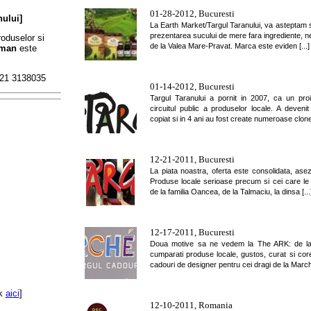
01-28-2012, Bucuresti
nului]
La Earth Market/Targul Taranului, va asteptam s
prezentarea sucului de mere fara ingrediente, ne
roduselor si
de la Valea Mare-Pravat. Marca este eviden [...]
oman
este
4021 3138035
01-14-2012, Bucuresti
Targul Taranului a pornit in 2007, ca un pro
circuitul public a produselor locale. A deven
copiat si in 4 ani au fost create numeroase clone. 
12-21-2011, Bucuresti
La piata noastra, oferta este consolidata, asez
Produse locale serioase precum si cei care le 
de la familia Oancea, de la Talmaciu, la dinsa [...
12-17-2011, Bucuresti
Doua motive sa ne vedem la The ARK: de la 
cumparati produse locale, gustos, curat si corec
cadouri de designer pentru cei dragi de la Marche
ck
aici
]
12-10-2011, Romania