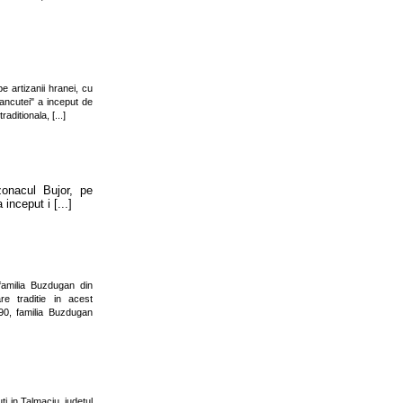
 artizanii hranei, cu
ancutei" a inceput de
aditionala, [...]
onacul Bujor, pe
 inceput i [...]
amilia Buzdugan din
re traditie in acest
90, familia Buzdugan
i in Talmaciu, judetul