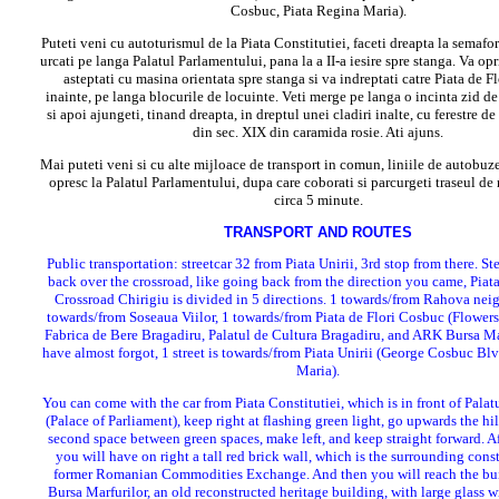
Cosbuc, Piata Regina Maria).
Puteti veni cu autoturismul de la Piata Constitutiei, faceti dreapta la semafor
urcati pe langa Palatul Parlamentului, pana la a II-a iesire spre stanga. Va opri
asteptati cu masina orientata spre stanga si va indreptati catre Piata de F
inainte, pe langa blocurile de locuinte. Veti merge pe langa o incinta zid de
si apoi ajungeti, tinand dreapta, in dreptul unei cladiri inalte, cu ferestre de 
din sec. XIX din caramida rosie. Ati ajuns.
Mai puteti veni si cu alte mijloace de transport in comun, liniile de autobuz
opresc la Palatul Parlamentului, dupa care coborati si parcurgeti traseul de 
circa 5 minute.
TRANSPORT AND ROUTES
Public transportation: streetcar 32 from Piata Unirii, 3rd stop from there. 
back over the crossroad, like going back from the direction you came, Piat
Crossroad Chirigiu is divided in 5 directions. 1 towards/from Rahova ne
towards/from Soseaua Viilor, 1 towards/from Piata de Flori Cosbuc (Flowers
Fabrica de Bere Bragadiru, Palatul de Cultura Bragadiru, and ARK Bursa Mar
have almost forgot, 1 street is towards/from Piata Unirii (George Cosbuc Blv
Maria).
You can come with the car from Piata Constitutiei, which is in front of Pala
(Palace of Parliament), keep right at flashing green light, go upwards the hill
second space between green spaces, make left, and keep straight forward. Af
you will have on right a tall red brick wall, which is the surrounding cons
former Romanian Commodities Exchange. And then you will reach the bu
Bursa Marfurilor, an old reconstructed heritage building, with large glass 