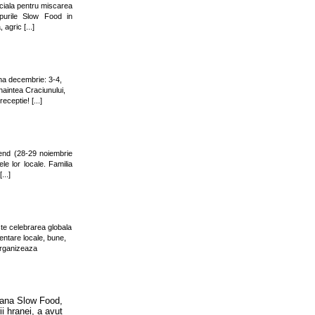
ciala pentru miscarea
purile Slow Food in
agric [...]
una decembrie: 3-4,
naintea Craciunului,
ceptie! [...]
end (28-29 noiembrie
le lor locale. Familia
...]
ste celebrarea globala
entare locale, bune,
 organizeaza
eana Slow Food,
ii hranei, a avut